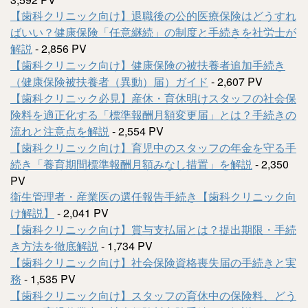
【歯科クリニック向け】退職後の公的医療保険はどうすれ
ばいい？健康保険「任意継続」の制度と手続きを社労士が
解説
- 2,856 PV
【歯科クリニック向け】健康保険の被扶養者追加手続き
（健康保険被扶養者（異動）届）ガイド
- 2,607 PV
【歯科クリニック必見】産休・育休明けスタッフの社会保
険料を適正化する「標準報酬月額変更届」とは？手続きの
流れと注意点を解説
- 2,554 PV
【歯科クリニック向け】育児中のスタッフの年金を守る手
続き「養育期間標準報酬月額みなし措置」を解説
- 2,350
PV
衛生管理者・産業医の選任報告手続き【歯科クリニック向
け解説】
- 2,041 PV
【歯科クリニック向け】賞与支払届とは？提出期限・手続
き方法を徹底解説
- 1,734 PV
【歯科クリニック向け】社会保険資格喪失届の手続きと実
務
- 1,535 PV
【歯科クリニック向け】スタッフの育休中の保険料、どう