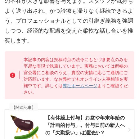
の不在が大きな影響を与えます。スタッフが気持ち
よく送り出され、かつ診療も滞りなく継続できるよ
う、プロフェッショナルとしての引継ぎ義務を強調
しつつ、経済的な配慮を交えた柔軟な話し合いを推
奨します。
本記事の内容は投稿時点の法令にもとづき要点のみを
平易な表現で執筆しています。実務においては所轄の
官公署にご相談のうえ、貴院の実情に応じて適切にご
対応願います。なお弊社でもオンライン人事相談を実
施中です。詳しくは
弊社ホームページ
よりご確認くだ
さい。
【関連記事】
【有休繰上付与】お盆や年末年始の
「計画的付与」。付与日前の新人へ
の「欠勤扱い」は適法か？