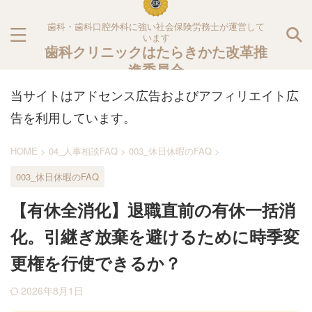
歯科・歯科口腔外科に強い社会保険労務士が運営して
います
歯科クリニックはたらきかた改革推
進委員会
当サイトはアドセンス広告およびアフィリエイト広
告を利用しています。
HOME
>
04_人事相談FAQ
>
003_休日休暇のFAQ
>
003_休日休暇のFAQ
【有休全消化】退職直前の有休一括消
化。引継ぎ放棄を避けるために時季変
更権を行使できるか？
2026年8月1日