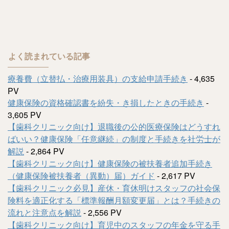
よく読まれている記事
療養費（立替払・治療用装具）の支給申請手続き
- 4,635
PV
健康保険の資格確認書を紛失・き損したときの手続き
-
3,605 PV
【歯科クリニック向け】退職後の公的医療保険はどうすれ
ばいい？健康保険「任意継続」の制度と手続きを社労士が
解説
- 2,864 PV
【歯科クリニック向け】健康保険の被扶養者追加手続き
（健康保険被扶養者（異動）届）ガイド
- 2,617 PV
【歯科クリニック必見】産休・育休明けスタッフの社会保
険料を適正化する「標準報酬月額変更届」とは？手続きの
流れと注意点を解説
- 2,556 PV
【歯科クリニック向け】育児中のスタッフの年金を守る手