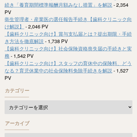
続き「養育期間標準報酬月額みなし措置」を解説
- 2,354
PV
衛生管理者・産業医の選任報告手続き【歯科クリニック向
け解説】
- 2,046 PV
【歯科クリニック向け】賞与支払届とは？提出期限・手続
き方法を徹底解説
- 1,738 PV
【歯科クリニック向け】社会保険資格喪失届の手続きと実
務
- 1,542 PV
【歯科クリニック向け】スタッフの育休中の保険料、どう
なる？育児休業中の社会保険料免除手続きを解説
- 1,527
PV
カテゴリー
アーカイブ