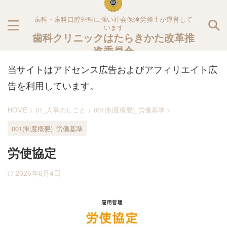
歯科・歯科口腔外科に強い社会保険労務士が運営して
います
歯科クリニックはたらきかた改革推
進委員会
当サイトはアドセンス広告およびアフィリエイト広
告を利用しています。
HOME
>
01_人事のしごと
>
001(制度概要)_労働基準
>
001(制度概要)_労働基準
労使協定
2026年6月4日