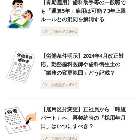
【有期雇用】歯科助手等の一般職で
も「通算5年」雇用は可能？3年上限
ルールとの混同を解消する
001_労働契約のFAQ
【労働条件明示】2024年4月改正対
応。勤務歯科医師や歯科衛生士の
「業務の変更範囲」どう記載？
001_労働契約のFAQ
【雇用区分変更】正社員から「時短
パート」へ。再契約時の「採用年月
日」はいつにすべき？
001_労働契約のFAQ