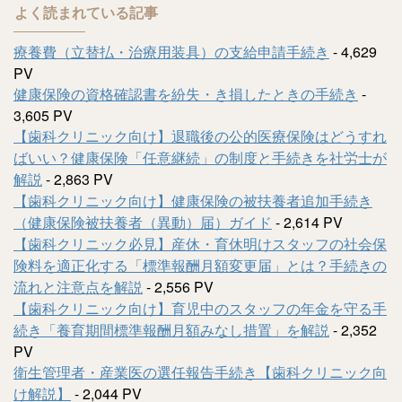
よく読まれている記事
療養費（立替払・治療用装具）の支給申請手続き
- 4,629
PV
健康保険の資格確認書を紛失・き損したときの手続き
-
3,605 PV
【歯科クリニック向け】退職後の公的医療保険はどうすれ
ばいい？健康保険「任意継続」の制度と手続きを社労士が
解説
- 2,863 PV
【歯科クリニック向け】健康保険の被扶養者追加手続き
（健康保険被扶養者（異動）届）ガイド
- 2,614 PV
【歯科クリニック必見】産休・育休明けスタッフの社会保
険料を適正化する「標準報酬月額変更届」とは？手続きの
流れと注意点を解説
- 2,556 PV
【歯科クリニック向け】育児中のスタッフの年金を守る手
続き「養育期間標準報酬月額みなし措置」を解説
- 2,352
PV
衛生管理者・産業医の選任報告手続き【歯科クリニック向
け解説】
- 2,044 PV