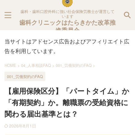
歯科・歯科口腔外科に強い社会保険労務士が運営して
います
歯科クリニックはたらきかた改革推
進委員会
当サイトはアドセンス広告およびアフィリエイト広
告を利用しています。
HOME
>
04_人事相談FAQ
>
001_労働契約のFAQ
>
001_労働契約のFAQ
【雇用保険区分】「パートタイム」か
「有期契約」か。離職票の受給資格に
関わる届出基準とは？
2026年8月1日