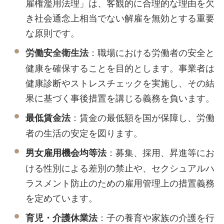
雇権濫用法理」は、客観的に合理的な理由を欠
き社会通念上相当でない解雇を無効とする重要
な原則です。
：職場における労働者の安全と
労働安全衛生法
健康を確保することを目的とします。事業者は
健康診断やストレスチェックを実施し、その結
果に基づく事後措置を講じる義務を負います。
：賃金の最低額を国が保障し、労働
最低賃金法
者の生活の安定を図ります。
：募集、採用、昇進等にお
男女雇用機会均等法
ける性別による差別の禁止や、セクシュアルハ
ラスメント防止のための雇用管理上の措置義務
を定めています。
：子の養育や家族の介護を行
育児・介護休業法