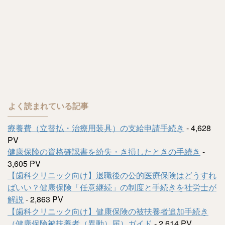
よく読まれている記事
療養費（立替払・治療用装具）の支給申請手続き
- 4,628
PV
健康保険の資格確認書を紛失・き損したときの手続き
-
3,605 PV
【歯科クリニック向け】退職後の公的医療保険はどうすれ
ばいい？健康保険「任意継続」の制度と手続きを社労士が
解説
- 2,863 PV
【歯科クリニック向け】健康保険の被扶養者追加手続き
（健康保険被扶養者（異動）届）ガイド
- 2,614 PV