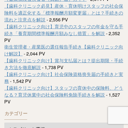
【歯科クリニック必見】産休・育休明けスタッフの社会保
険料を適正化する「標準報酬月額変更届」とは？手続きの
流れと注意点を解説
- 2,556 PV
【歯科クリニック向け】育児中のスタッフの年金を守る手
続き「養育期間標準報酬月額みなし措置」を解説
- 2,352
PV
衛生管理者・産業医の選任報告手続き【歯科クリニック向
け解説】
- 2,044 PV
【歯科クリニック向け】賞与支払届とは？提出期限・手続
き方法を徹底解説
- 1,738 PV
【歯科クリニック向け】社会保険資格喪失届の手続きと実
務
- 1,542 PV
【歯科クリニック向け】スタッフの育休中の保険料、どう
なる？育児休業中の社会保険料免除手続きを解説
- 1,527
PV
カテゴリー