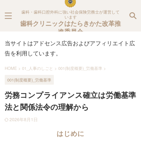
歯科・歯科口腔外科に強い社会保険労務士が運営して
います
歯科クリニックはたらきかた改革推
進委員会
当サイトはアドセンス広告およびアフィリエイト広
告を利用しています。
HOME
>
01_人事のしごと
>
001(制度概要)_労働基準
>
001(制度概要)_労働基準
労務コンプライアンス確立は労働基準
法と関係法令の理解から
2026年8月1日
はじめに